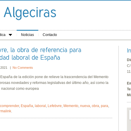
tica
Noticias
Contacto
Di
C/
, 2021 |
No Comments
11
n España de la edición pone de relieve la trascendencia del Memento
rosas novedades y reformas legislativas del último año, así como la
Em
to nacional como europea
Te
Mó
comprender
,
España
,
laboral
,
Lefebvre
,
Memento
,
nueva
,
obra
,
para
,
rmalink
.