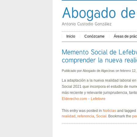
Inicio
Conózcame
Áreas de prác
Publicado por
Abogado de Algeciras
on febrero 12
La adaptación a la nueva realidad laboral e
Social 2021 que incorpora el estudio de nume
más reciente y relevante jurisprudencia, tan
Elderecho.com – Lefebvre
This entry was posted in
Noticias
and tagged
realidad
,
referencia
,
Social
. Bookmark the
pe