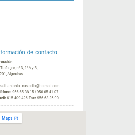
rección
 Trafalgar, nº 3; 1º A y B,
201, Algeciras
ail:
antonio_custodio@hotmail.com
léfono:
956 65 38 15 / 956 65 41 07
vil:
615 409 426
Fax:
956 63 25 90