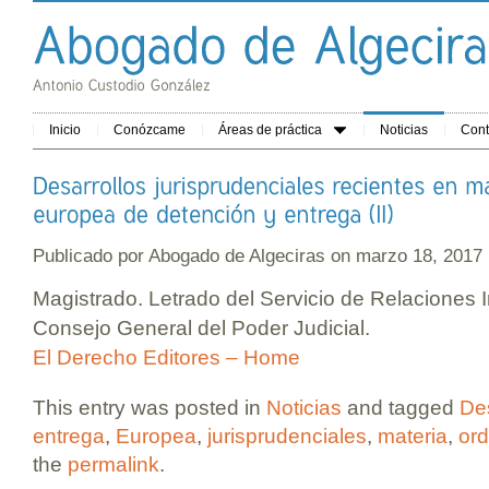
Inicio
Conózcame
Áreas de práctica
Noticias
Cont
Publicado por
Abogado de Algeciras
on marzo 18, 201
Magistrado. Letrado del Servicio de Relaciones I
Consejo General del Poder Judicial.
El Derecho Editores – Home
This entry was posted in
Noticias
and tagged
Des
entrega
,
Europea
,
jurisprudenciales
,
materia
,
or
the
permalink
.