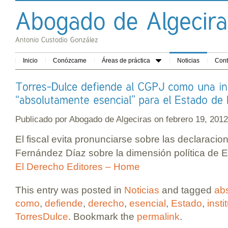
Inicio
Conózcame
Áreas de práctica
Noticias
Cont
Publicado por
Abogado de Algeciras
on febrero 19, 20
El fiscal evita pronunciarse sobre las declaracion
Fernández Díaz sobre la dimensión política de 
El Derecho Editores – Home
This entry was posted in
Noticias
and tagged
ab
como
,
defiende
,
derecho
,
esencial
,
Estado
,
insti
TorresDulce
. Bookmark the
permalink
.