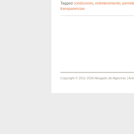
Tagged
condiciones
,
entretenimiento
,
permit
transparencias
Copyright © 2011-2026 Abogado de Algeciras | An