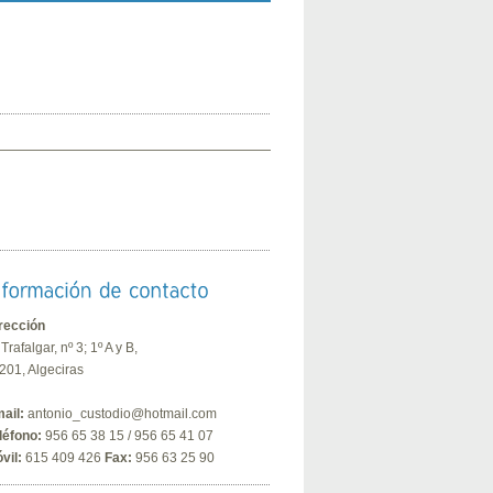
rección
 Trafalgar, nº 3; 1º A y B,
201, Algeciras
ail:
antonio_custodio@hotmail.com
léfono:
956 65 38 15 / 956 65 41 07
vil:
615 409 426
Fax:
956 63 25 90