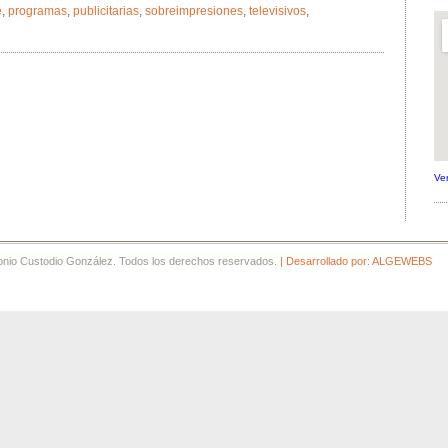
e
,
programas
,
publicitarias
,
sobreimpresiones
,
televisivos
,
Ve
tonio Custodio González. Todos los derechos reservados.
| Desarrollado por: ALGEWEBS