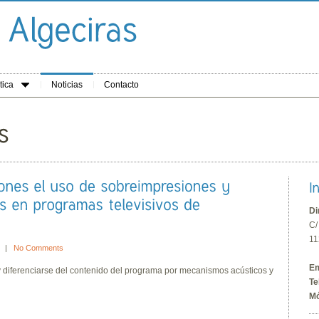
tica
Noticias
Contacto
Di
C/
11
18 |
No Comments
Em
y diferenciarse del contenido del programa por mecanismos acústicos y
Te
Mó