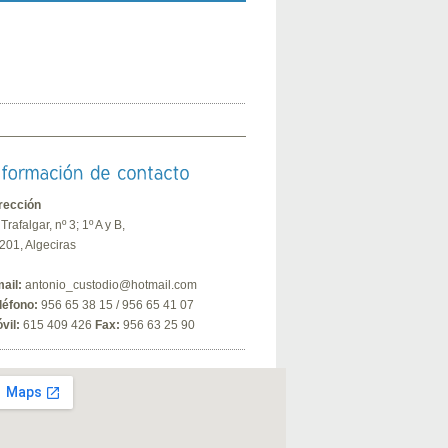
rección
 Trafalgar, nº 3; 1º A y B,
201, Algeciras
ail:
antonio_custodio@hotmail.com
léfono:
956 65 38 15 / 956 65 41 07
vil:
615 409 426
Fax:
956 63 25 90