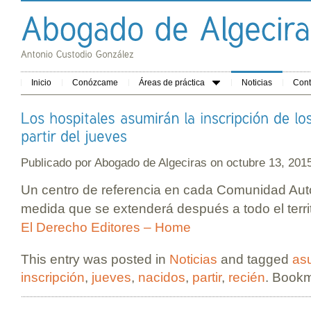
Inicio
Conózcame
Áreas de práctica
Noticias
Cont
Publicado por
Abogado de Algeciras
on octubre 13, 20
Un centro de referencia en cada Comunidad Aut
medida que se extenderá después a todo el territ
El Derecho Editores – Home
This entry was posted in
Noticias
and tagged
as
inscripción
,
jueves
,
nacidos
,
partir
,
recién
. Book