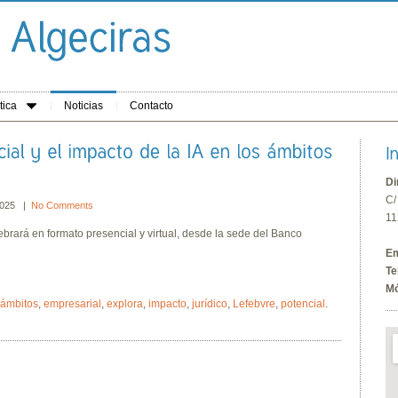
tica
Noticias
Contacto
Di
C/
2025 |
No Comments
11
rará en formato presencial y virtual, desde la sede del Banco
Em
Te
Mó
ámbitos
,
empresarial
,
explora
,
impacto
,
jurídico
,
Lefebvre
,
potencial
.