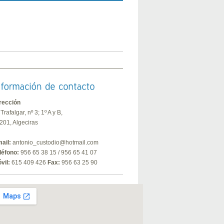
rección
 Trafalgar, nº 3; 1º A y B,
201, Algeciras
ail:
antonio_custodio@hotmail.com
léfono:
956 65 38 15 / 956 65 41 07
vil:
615 409 426
Fax:
956 63 25 90