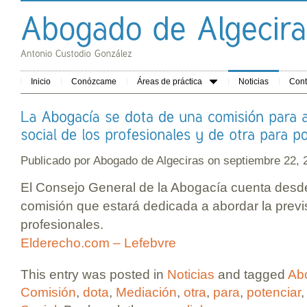
Inicio
Conózcame
Áreas de práctica
Noticias
Cont
Publicado por
Abogado de Algeciras
on septiembre 22,
El Consejo General de la Abogacía cuenta des
comisión que estará dedicada a abordar la previs
profesionales.
Elderecho.com – Lefebvre
This entry was posted in
Noticias
and tagged
Ab
Comisión
,
dota
,
Mediación
,
otra
,
para
,
potenciar