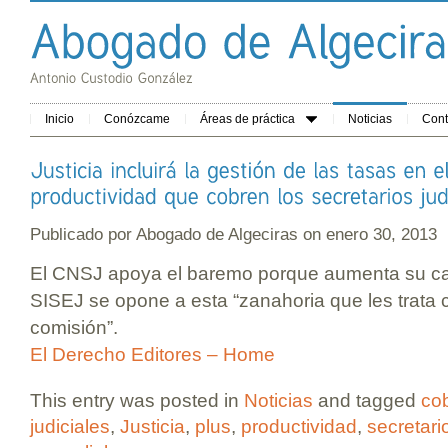
Inicio
Conózcame
Áreas de práctica
Noticias
Cont
Publicado por
Abogado de Algeciras
on enero 30, 201
El CNSJ apoya el baremo porque aumenta su car
SISEJ se opone a esta “zanahoria que les trat
comisión”.
El Derecho Editores – Home
This entry was posted in
Noticias
and tagged
co
judiciales
,
Justicia
,
plus
,
productividad
,
secretari