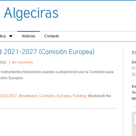
tica
Noticias
Contacto
Di
 2022 |
No Comments
C/
s instrumentos financieros puestos a disposición por la Comisión para
11
Unión Europea.
Em
Te
20212027
,
Broadband
,
Comisión
,
Europea
,
Funding
. Bookmark the
Mó