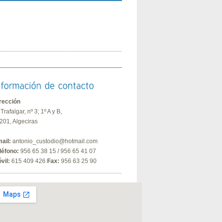
rección
 Trafalgar, nº 3; 1º A y B,
201, Algeciras
ail:
antonio_custodio@hotmail.com
léfono:
956 65 38 15 / 956 65 41 07
vil:
615 409 426
Fax:
956 63 25 90