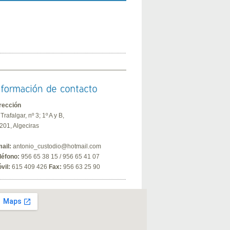
rección
 Trafalgar, nº 3; 1º A y B,
201, Algeciras
ail:
antonio_custodio@hotmail.com
léfono:
956 65 38 15 / 956 65 41 07
vil:
615 409 426
Fax:
956 63 25 90