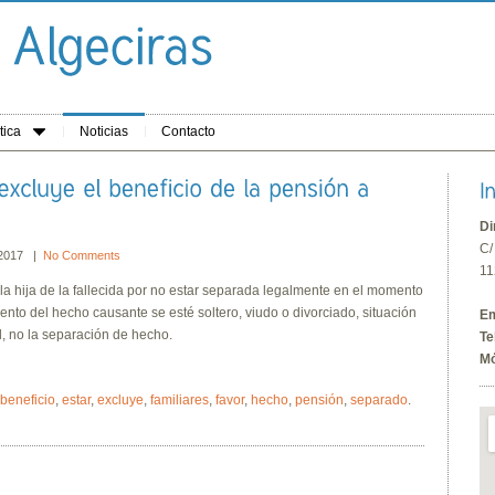
tica
Noticias
Contacto
Di
C/
 2017 |
No Comments
11
la hija de la fallecida por no estar separada legalmente en el momento
to del hecho causante se esté soltero, viudo o divorciado, situación
Em
l, no la separación de hecho.
Te
Mó
beneficio
,
estar
,
excluye
,
familiares
,
favor
,
hecho
,
pensión
,
separado
.