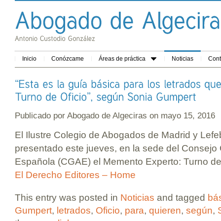
Inicio
Conózcame
Áreas de práctica
Noticias
Cont
Publicado por
Abogado de Algeciras
on mayo 15, 2016
El Ilustre Colegio de Abogados de Madrid y Lef
presentado este jueves, en la sede del Consejo
Española (CGAE) el Memento Experto: Turno de 
El Derecho Editores – Home
This entry was posted in
Noticias
and tagged
bá
Gumpert
,
letrados
,
Oficio
,
para
,
quieren
,
según
,