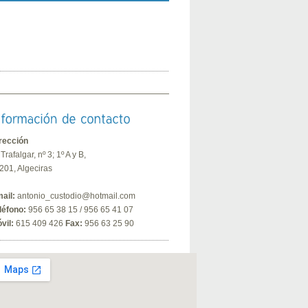
rección
 Trafalgar, nº 3; 1º A y B,
201, Algeciras
ail:
antonio_custodio@hotmail.com
léfono:
956 65 38 15 / 956 65 41 07
vil:
615 409 426
Fax:
956 63 25 90