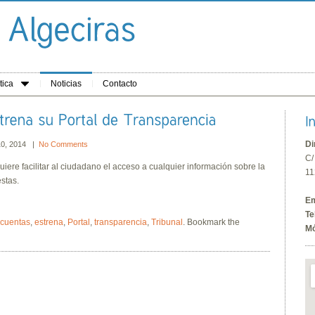
tica
Noticias
Contacto
Di
 10, 2014 |
No Comments
C/
quiere facilitar al ciudadano el acceso a cualquier información sobre la
11
éstas.
Em
Te
cuentas
,
estrena
,
Portal
,
transparencia
,
Tribunal
. Bookmark the
Mó