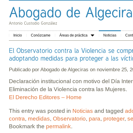
Inicio
Conózcame
Áreas de práctica
Noticias
Cont
Publicado por
Abogado de Algeciras
on noviembre 25,
Declaración institucional con motivo del Día Inte
Eliminación de la Violencia contra las Mujeres.
El Derecho Editores – Home
This entry was posted in
Noticias
and tagged
ad
contra
,
medidas
,
Observatorio
,
para
,
proteger
,
se
Bookmark the
permalink
.