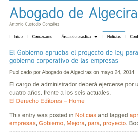
Inicio
Conózcame
Áreas de práctica
Noticias
Cont
Publicado por
Abogado de Algeciras
on mayo 24, 2014
El cargo de administrador deberá ejercerse por
cuatro años, frente a los seis actuales.
El Derecho Editores – Home
This entry was posted in
Noticias
and tagged
ap
empresas
,
Gobierno
,
Mejora
,
para
,
proyecto
. Bo