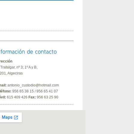
rección
 Trafalgar, nº 3; 1º A y B,
201, Algeciras
ail:
antonio_custodio@hotmail.com
léfono:
956 65 38 15 / 956 65 41 07
vil:
615 409 426
Fax:
956 63 25 90