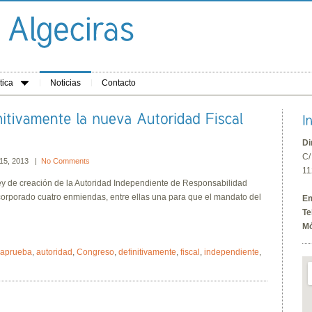
tica
Noticias
Contacto
Di
C/
 15, 2013 |
No Comments
11
ley de creación de la Autoridad Independiente de Responsabilidad
ncorporado cuatro enmiendas, entre ellas una para que el mandato del
Em
Te
Mó
aprueba
,
autoridad
,
Congreso
,
definitivamente
,
fiscal
,
independiente
,