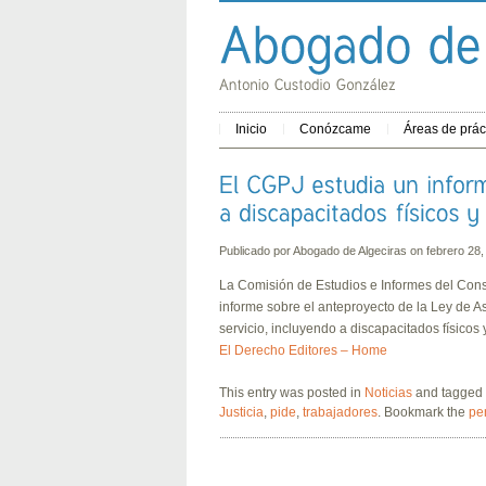
Inicio
Conózcame
Áreas de prác
Publicado por
Abogado de Algeciras
on febrero 28
La Comisión de Estudios e Informes del Cons
informe sobre el anteproyecto de la Ley de As
servicio, incluyendo a discapacitados físicos 
El Derecho Editores – Home
This entry was posted in
Noticias
and tagged
Justicia
,
pide
,
trabajadores
. Bookmark the
pe