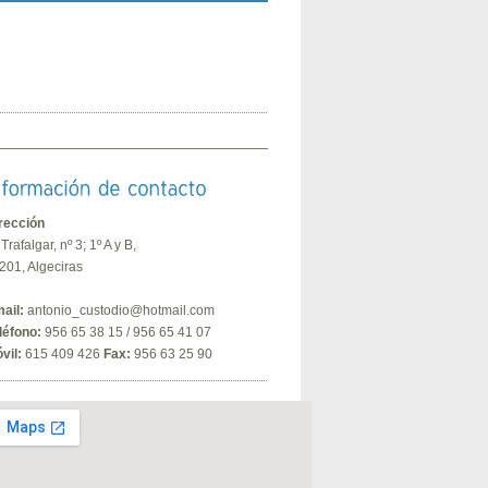
rección
 Trafalgar, nº 3; 1º A y B,
201, Algeciras
ail:
antonio_custodio@hotmail.com
léfono:
956 65 38 15 / 956 65 41 07
vil:
615 409 426
Fax:
956 63 25 90