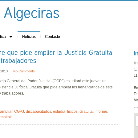
tica
Noticias
Contacto
Di
C/
, 2013 |
No Comments
11
ejo General del Poder Judicial (CGPJ) estudiará este jueves un
istencia Jurídica Gratuita que pide ampliar los beneficiarios de este
Em
y trabajadores.
Te
Mó
ampliar
,
CGPJ
,
discapacitados
,
estudia
,
físicos
,
Gratuita
,
informe
,
rmalink
.