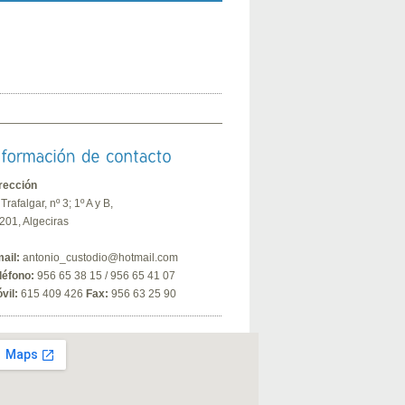
rección
 Trafalgar, nº 3; 1º A y B,
201, Algeciras
ail:
antonio_custodio@hotmail.com
léfono:
956 65 38 15 / 956 65 41 07
vil:
615 409 426
Fax:
956 63 25 90